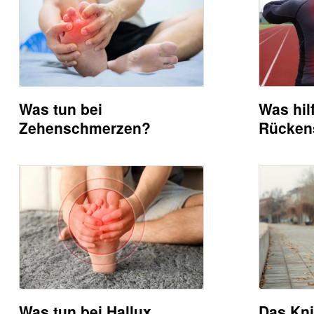
Was tun bei
Was hil
Zehenschmerzen?
Rücken
Was tun bei Hallux
Das Kni