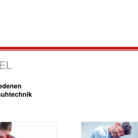
EL
iedenen
huhtechnik